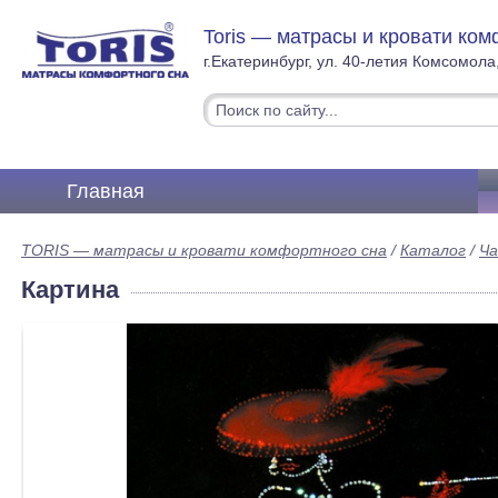
Toris — матрасы и кровати ком
г.Екатеринбург, ул. 40-летия Комсомола
Главная
TORIS — матрасы и кровати комфортного сна
/
Каталог
/
Ча
Картина